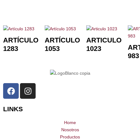
ARTÍCULO
ARTÍCULO
ARTICULO
AR
1283
1053
1023
983
F
I
a
n
c
s
LINKS
e
t
b
a
Home
o
g
Nosotros
o
r
Productos