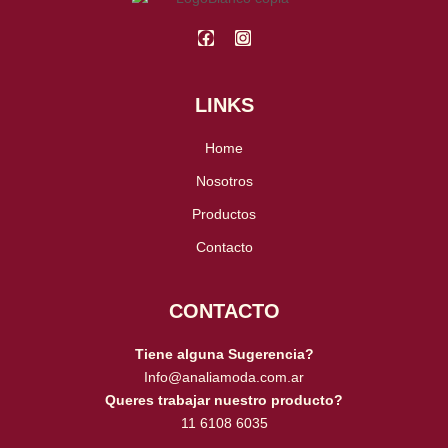
F
I
a
n
c
s
e
t
b
a
LINKS
o
g
o
r
k
Home
a
m
Nosotros
Productos
Contacto
CONTACTO
Tiene alguna Sugerencia?
Info@analiamoda.com.ar​
Queres trabajar nuestro producto?​
11 6108 6035