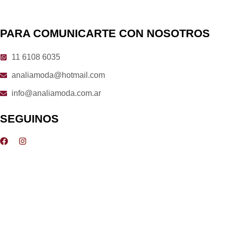
PARA COMUNICARTE CON NOSOTROS
11 6108 6035
analiamoda@hotmail.com
info@analiamoda.com.ar
SEGUINOS
F
I
a
n
c
s
e
t
b
a
o
g
o
r
k
a
m