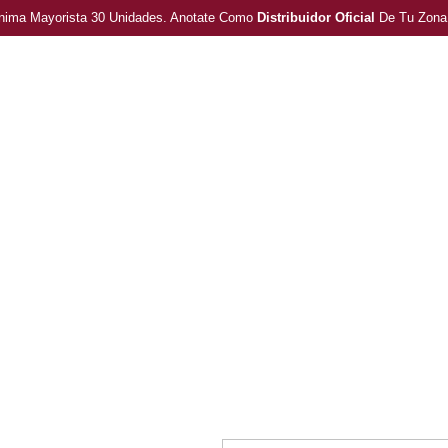
ima Mayorista 30 Unidades. Anotate Como
Distribuidor Oficial
De Tu Zona
Home
Nosotros
Productos
Colecc
CONTACTO